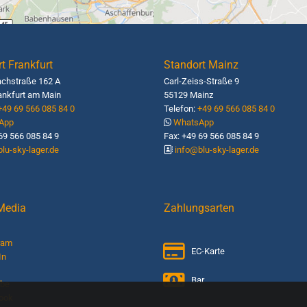
t Frankfurt
Standort Mainz
chstraße 162 A
Carl-Zeiss-Straße 9
ankfurt am Main
55129 Mainz
+49 69 566 085 84 0
Telefon:
+49 69 566 085 84 0
App
WhatsApp

69 566 085 84 9
Fax: +49 69 566 085 84 9
lu-sky-lager.de
info@blu-sky-lager.de

 Media
Zahlungsarten
ram
EC-Karte
In
Bar
ube
ook