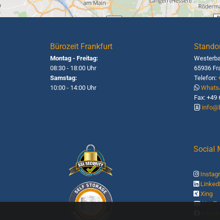
Bürozeit Frankfurt
Standor
Montag - Freitag:
Westerba
08:30 - 18:00 Uhr
65936 Fr
Samstag:
Telefon:
10:00 - 14:00 Uhr
Whats

Fax: +49 
info@b

Social
Instag

Linked

Xing

YouT

Faceb