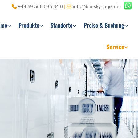
+49 69 566 085 84 0
|
info@blu-sky-lager.de


ome
Produkte
Standorte
Preise & Buchung
Service