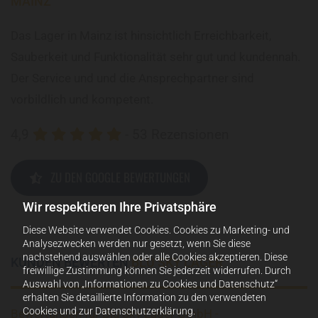
MAINZ
Das Lager in Mainz ist hinsichtlich Erreichbarkeit,
Sauberkeit und Funktionalität sehr gut und kundennah.
Der Service und und die Ansprechpartner sind
vorbildlich und kompetent.
4,9
- 53 Rezensionen





ZU DEN GOOGLE BEWERTUNGEN
Wir respektieren Ihre Privatsphäre
Diese Website verwendet Cookies. Cookies zu Marketing- und
Analysezwecken werden nur gesetzt, wenn Sie diese
nachstehend auswählen oder alle Cookies akzeptieren. Diese
KUNDEN BEWERTEN
BLU SKY LAGER
freiwillige Zustimmung können Sie jederzeit widerrufen. Durch
Auswahl von „Informationen zu Cookies und Datenschutz“
erhalten Sie detaillierte Information zu den verwendeten
Cookies und zur Datenschutzerklärung.
Bewertungen für Blu Sky Lager GmbH -