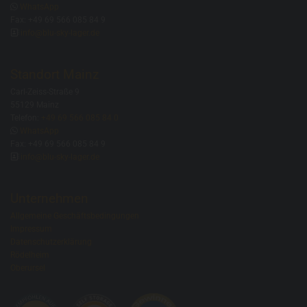

WhatsApp
Fax: +49 69 566 085 84 9

info@blu-sky-lager.de
Standort Mainz
Carl-Zeiss-Straße 9
55129 Mainz
Telefon:
+49 69 566 085 84 0

WhatsApp
Fax: +49 69 566 085 84 9

info@blu-sky-lager.de
Unternehmen
Allgemeine Geschäftsbedingungen
Impressum
Datenschutzerklärung
Rödelheim
Oberursel