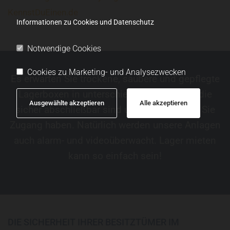
KennstDuEinen.de
Informationen zu Cookies und Datenschutz
Notwendige Cookies
Cookies zu Marketing- und Analysezwecken
Es erwarten Sie trockene, saubere und gepflegte
Lagerboxen in unterschiedlichen Größen, die
Ausgewählte akzeptieren
Alle akzeptieren
sicher abschließbar sind und zu denen nur Sie
Zugang haben. Natürlich werden unsere Anlagen
auch alarm- und videoüberwacht. Lager mieten
kann so einfach sein!
DIE SICHERHEIT IHRER BESITZTÜMER IM