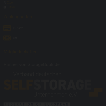

X.com

TikTok
Zahlungsarten
EC-Karte
Bar
Mitgliedschaften
Partner von
StorageBook.de