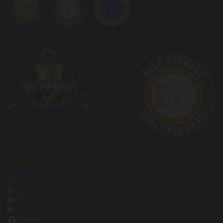
Social Media

Instagram

LinkedIn

Xing

YouTube
Facebook