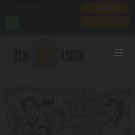
+49 69 566 085 84 0
ANFRAGE

ONLINE BUCHEN