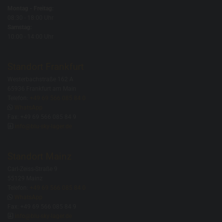
Montag - Freitag:
08:30 - 18:00 Uhr
Samstag:
10:00 - 14:00 Uhr
Standort Frankfurt
Westerbachstraße 162 A
65936 Frankfurt am Main
Telefon:
+49 69 566 085 84 0

WhatsApp
Fax: +49 69 566 085 84 9

info@blu-sky-lager.de
Standort Mainz
Carl-Zeiss-Straße 9
55129 Mainz
Telefon:
+49 69 566 085 84 0

WhatsApp
Fax: +49 69 566 085 84 9

info@blu-sky-lager.de