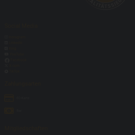
Social Media

Instagram

LinkedIn

Xing

YouTube
Facebook

X.com

TikTok
Zahlungsarten
EC-Karte
Bar
Mitgliedschaften