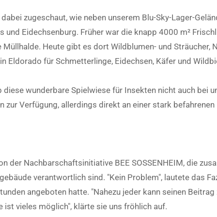
d dabei zugeschaut, wie neben unserem Blu-Sky-Lager-Geländ
us und Eidechsenburg. Früher war die knapp 4000 m² Frischl
llhalde. Heute gibt es dort Wildblumen- und Sträucher, Ni
 Eldorado für Schmetterlinge, Eidechsen, Käfer und Wildbie
b diese wunderbare Spielwiese für Insekten nicht auch bei u
n zur Verfügung, allerdings direkt an einer stark befahrenen
 von der Nachbarschaftsinitiative BEE SOSSENHEIM, die zus
bäude verantwortlich sind. "Kein Problem", lautete das Faz
tunden angeboten hatte. "Nahezu jeder kann seinen Beitrag zu
ist vieles möglich", klärte sie uns fröhlich auf.