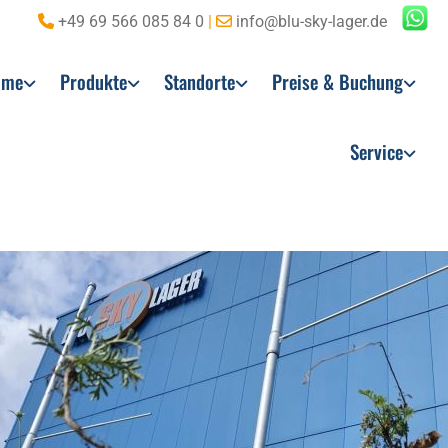
+49 69 566 085 84 0
|
info@blu-sky-lager.de


ome
Produkte
Standorte
Preise & Buchung
Service