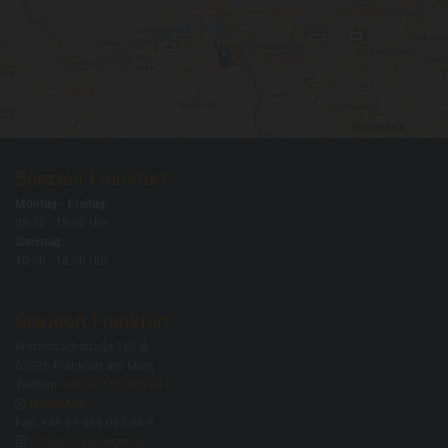
Bürozeit Frankfurt
Montag - Freitag:
08:30 - 18:00 Uhr
Samstag:
10:00 - 14:00 Uhr
Standort Frankfurt
Westerbachstraße 162 A
65936 Frankfurt am Main
Telefon:
+49 69 566 085 84 0

WhatsApp
Fax: +49 69 566 085 84 9

info@blu-sky-lager.de