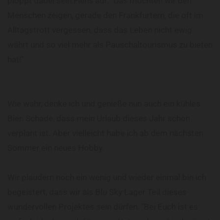
ploppt dabei sein Flens auf. "Das möchten wir den
Menschen zeigen, gerade den Frankfurtern, die oft im
Alltagstrott vergessen, dass das Leben nicht ewig
währt und so viel mehr als Pauschaltourismus zu bieten
hat!"
Wie wahr, denke ich und genieße nun auch ein kühles
Bier. Schade, dass mein Urlaub dieses Jahr schon
verplant ist. Aber vielleicht habe ich ab dem nächsten
Sommer ein neues Hobby.
Wir plaudern noch ein wenig und wieder einmal bin ich
begeistert, dass wir als Blu Sky Lager Teil dieses
wundervollen Projektes sein dürfen. "Bei Euch ist es