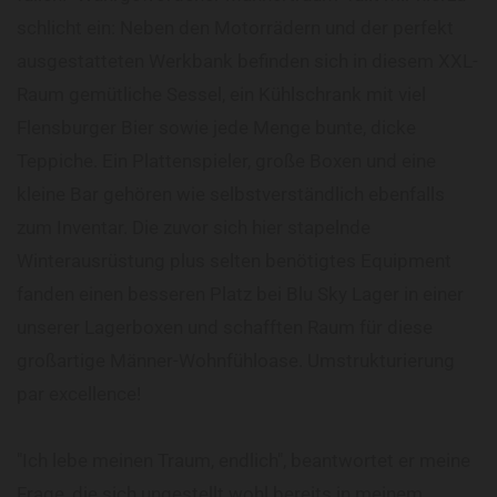
schlicht ein: Neben den Motorrädern und der perfekt
ausgestatteten Werkbank befinden sich in diesem XXL-
Raum gemütliche Sessel, ein Kühlschrank mit viel
Flensburger Bier sowie jede Menge bunte, dicke
Teppiche. Ein Plattenspieler, große Boxen und eine
kleine Bar gehören wie selbstverständlich ebenfalls
zum Inventar. Die zuvor sich hier stapelnde
Winterausrüstung plus selten benötigtes Equipment
fanden einen besseren Platz bei Blu Sky Lager in einer
unserer Lagerboxen und schafften Raum für diese
großartige Männer-Wohnfühloase. Umstrukturierung
par excellence!
"Ich lebe meinen Traum, endlich", beantwortet er meine
Frage, die sich ungestellt wohl bereits in meinem