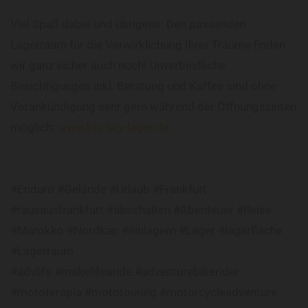
Viel Spaß dabei und übrigens: Den passenden
Lagerraum für die Verwirklichung Ihrer Träume finden
wir ganz sicher auch noch! Unverbindliche
Besichtigungen inkl. Beratung und Kaffee sind ohne
Vorankündigung sehr gern während der Öffnungszeiten
möglich:
www.blu-sky-lager.de
.
#Enduro #Gelände #Urlaub #Frankfurt
#rausausfrankfurt #abschalten #Abenteuer #Reise
#Marokko #Nordkap #einlagern #Lager #lagerfläche
#Lagerraum
#advlife #makelifearide #adventurebikerider
#mototerapia #mototouring #motorcycleadventure