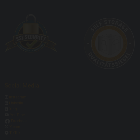
Social Media

Instagram

LinkedIn

Xing

YouTube
Facebook

X.com

TikTok